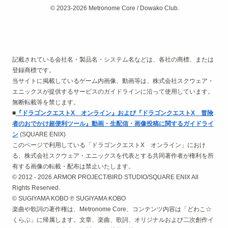
© 2023-2026 Metronome Core / Dowako Club.
記載されている会社名・製品名・システム名などは、各社の商標、または
登録商標です。
当サイトに掲載しているゲーム内画像、動画等は、株式会社スクウェア・
エニックスが提供するサービスのガイドラインに沿って使用しています。
無断転載等を禁じます。
■
『ドラゴンクエストX オンライン』および『ドラゴンクエストX 冒険
者のおでかけ超便利ツール』動画・生配信・画像投稿に関するガイドライ
ン
(SQUARE ENIX)
このページで利用している「ドラゴンクエストX オンライン」におけ
る、株式会社スクウェア・エニックスを代表とする共同著作者が権利を所
有する画像の転載・配布は禁止いたします。
© 2012 - 2026 ARMOR PROJECT/BIRD STUDIO/SQUARE ENIX All
Rights Reserved.
© SUGIYAMA KOBO ℗ SUGIYAMA KOBO
楽曲や歌詞の著作権は、Metronome Core、コンテンツ内容は「どわこ☆
くらぶ」に帰属します。文章、楽曲、歌詞、オリジナルおよび二次創作イ